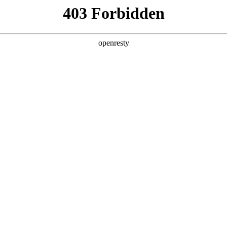
牌天地
预约品鉴
验，感受z6mg人生就是博汽车的驾乘动力，我们将根据
，以便更好为您提供试驾服务，信息提交成功后，服务中心
动与您联系！
1.选择您要驾驶的车型
全新一代 瑞虎9
瑞虎9X