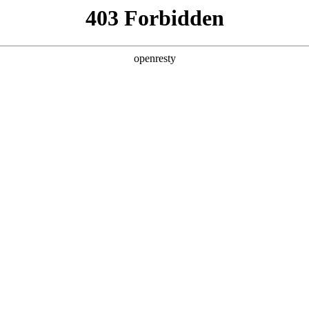
牌天地
预约品鉴
验，感受z6mg人生就是博汽车的驾乘动力，我们将根据
，以便更好为您提供试驾服务，信息提交成功后，服务中心
动与您联系！
1.选择您要驾驶的车型
全新一代 瑞虎9
瑞虎9X